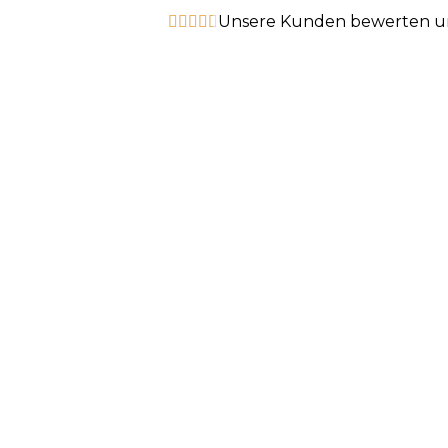
Unsere Kunden bewerten uns




