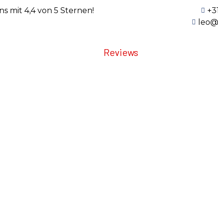
 mit 4,4 von 5 Sternen!
+3
leo@
Mehr über uns
Reviews
Nachrichten
Unsere Stellenangeboten
Umzüge
Archiv
Precision Tra