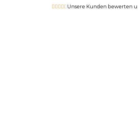
Unsere Kunden bewerten uns




