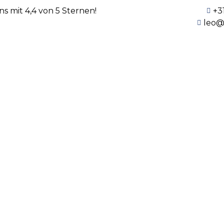
 mit 4,4 von 5 Sternen!
+3
leo@
Mehr über uns
Reviews
Nachrichten
Unsere Stellenangeboten
Umzüge
Archiv
Precision Tra